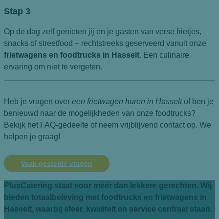
Stap 3
Op de dag zelf genieten jij en je gasten van verse frietjes,
snacks of streetfood – rechtstreeks geserveerd vanuit onze
frietwagens en foodtrucks in Hasselt
. Een culinaire
ervaring om niet te vergeten.
Heb je vragen over
een frietwagen huren in Hasselt
of ben je
benieuwd naar de mogelijkheden van onze foodtrucks?
Bekijk het FAQ-gedeelte of neem vrijblijvend contact op. We
helpen je graag!
Vaak gestelde vragen
PlusCatering staat voor méér dan lekkere gerechten. Wij
bieden totaalbeleving met
foodtrucks en frietwagens in
Hasselt
, waarbij sfeer, kwaliteit en service centraal staan.